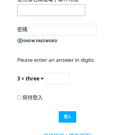
密碼
SHOW PASSWORD
Please enter an answer in digits:
3 × three =
保持登入