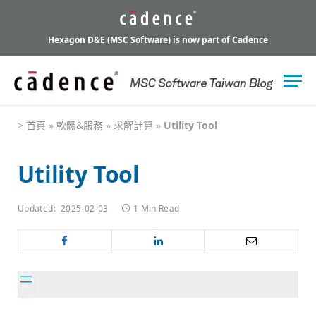
Hexagon D&E (MSC Software) is now part of Cadence
>
首頁
»
軟體&服務
»
求解計算
»
Utility Tool
Utility Tool
Updated:
2025-02-03
1 Min Read