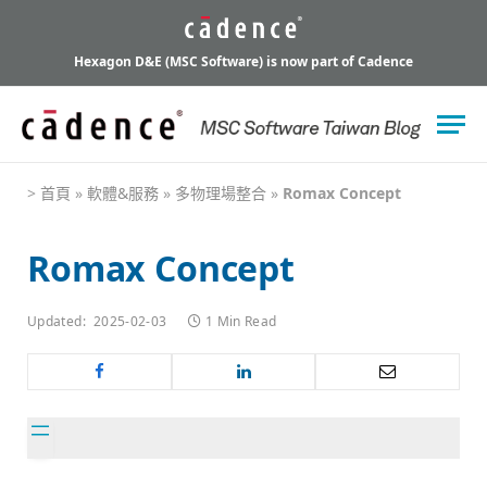
Hexagon D&E (MSC Software) is now part of Cadence
>
首頁
»
軟體&服務
»
多物理場整合
»
Romax Concept
Romax Concept
Updated:
2025-02-03
1 Min Read