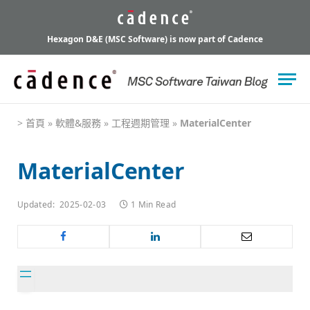
Hexagon D&E (MSC Software) is now part of Cadence
>
首頁
»
軟體&服務
»
工程週期管理
»
MaterialCenter
MaterialCenter
Updated:
2025-02-03
1 Min Read