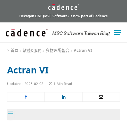
Hexagon D&E (MSC Software) is now part of Cadence
>
首頁
»
軟體&服務
»
多物理場整合
»
Actran VI
Actran VI
Updated:
2025-02-03
1 Min Read