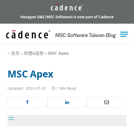
Hexagon D&E (MSC Software) is now part of Cadence
>
首頁
»
軟體&服務
»
MSC Apex
MSC Apex
Updated:
2023-07-03
1 Min Read