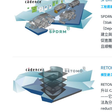
工程週
SPD
（St
（Dep
建立與
促進團
且順暢
RET
模型建
RET
升以 
——它
法為分
redu