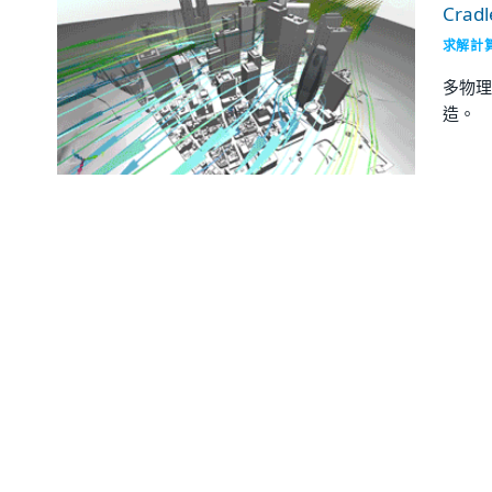
Cradl
求解計
多物理
造。