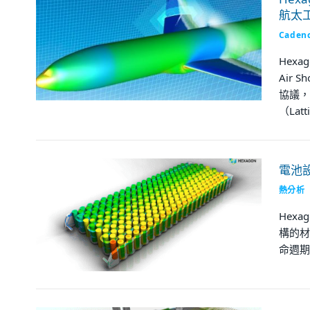
航太
Caden
Hexag
Air 
協議，
（Lat
電池
熱分析
Hex
構的材
命週期