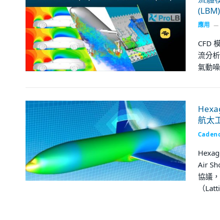
(LBM)
應用
CFD 
流分析）
氣動噪
Hex
航太
Caden
Hexag
Air 
協議，
（Lat