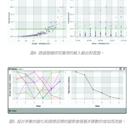
圖4. 透過隨機研究獲得的輸入輸出對雲圖。
圖5. 設計參數的變化和損壞目標的趨勢會隨著步驟數的增加而改變。